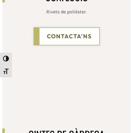
Rivets de polièster.
CONTACTA'NS
Toggle High Contrast
Toggle Font size