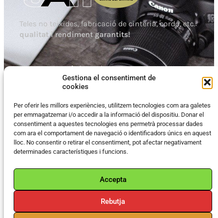
Teles no teixides, fabricació de cinteria, cordó, etc.:
qualitat i rendiment garantits!
Dissenyat per
Inforber Web Pro
Gestiona el consentiment de
cookies
Per oferir les millors experiències, utilitzem tecnologies com ara galetes
VISITA LA WEB
per emmagatzemar i/o accedir a la informació del dispositiu. Donar el
consentiment a aquestes tecnologies ens permetrà processar dades
com ara el comportament de navegació o identificadors únics en aquest
Inici
lloc. No consentir o retirar el consentiment, pot afectar negativament
determinades característiques i funcions.
Qui som
Instal·lacions
Accepta
Serveis
Rebutja
Contacte